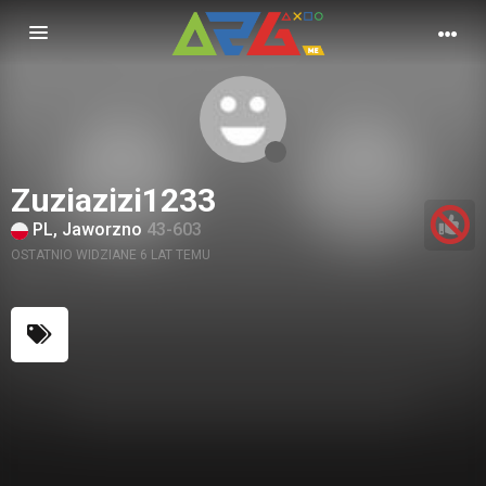
Nawigacja
Zuziazizi1233
PL, Jaworzno
43-603
OSTATNIO WIDZIANE 6 LAT TEMU