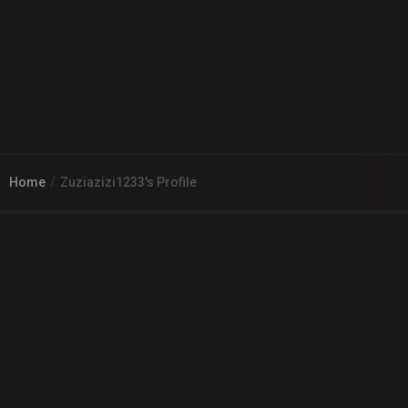
Home
Zuziazizi1233's Profile
© 2026
Arena 2 Game
| Wszelkie zgłoszenia i reklamacje prosimy
kierować na adres
pomoc@a2g.me
Regulamin