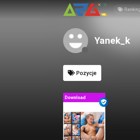
Rankin
Yanek_k
Pozycje
Download