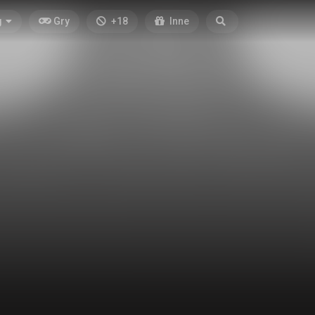
g
Gry
+18
Inne