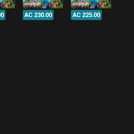
Minecraft
Minecraft
00
AC 230.00
AC 225.00