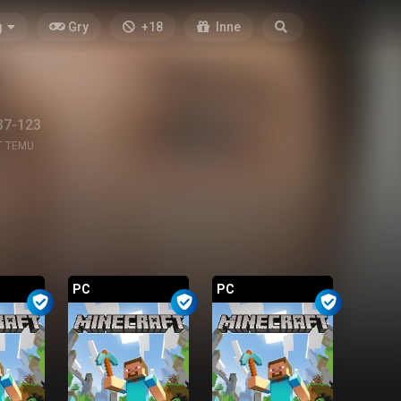
g
Gry
+18
Inne
37-123
T TEMU
PC
PC