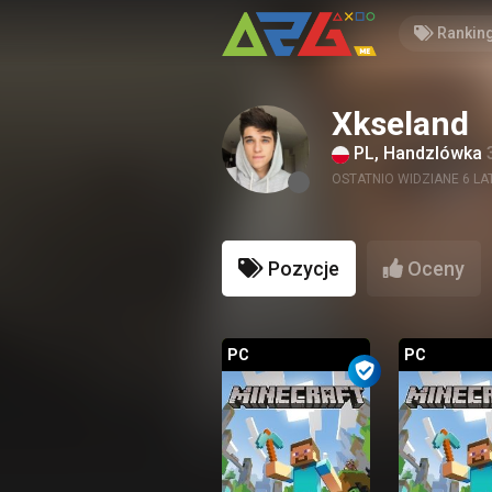
Rankin
Xkseland
PL, Handzlówka
OSTATNIO WIDZIANE 6 LA
Pozycje
Oceny
PC
PC