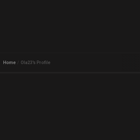
Home
Ola23's Profile
© 2026
Arena 2 Game
| Wszelkie zgłoszenia i reklamacje prosimy
kierować na adres
pomoc@a2g.me
Regulamin