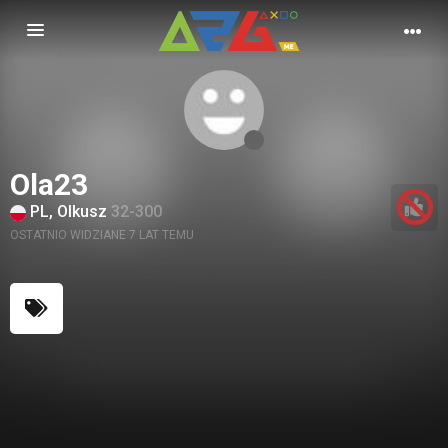
Nawigacja
Ola23
PL, Olkusz
32-300
OSTATNIO WIDZIANE 7 LAT TEMU