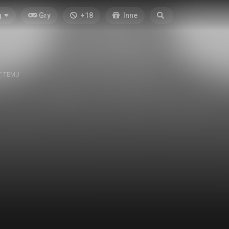
g
Gry
+18
Inne
T TEMU