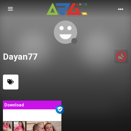
Nawigacja
Dayan77
Download