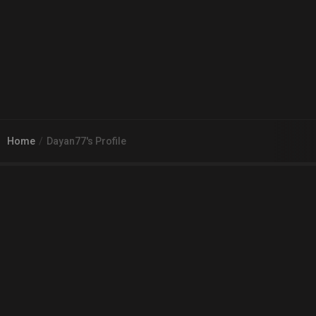
Home
Dayan77's Profile
© 2026
Arena 2 Game
| Wszelkie zgłoszenia i reklamacje prosimy
kierować na adres
pomoc@a2g.me
Regulamin